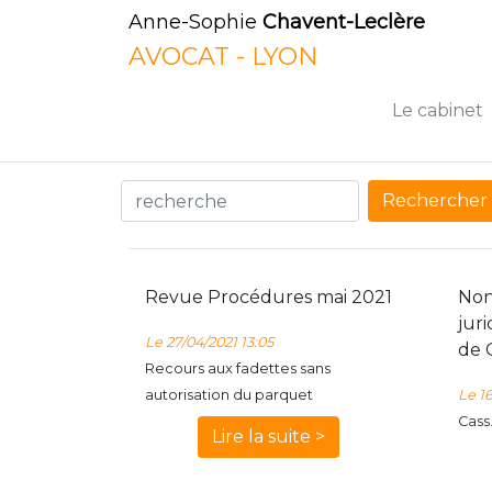
Anne-Sophie
Chavent-Leclère
AVOCAT - LYON
Le cabinet
Rechercher
Revue Procédures mai 2021
Non
juri
Le 27/04/2021 13:05
de 
Recours aux fadettes sans
autorisation du parquet
Le 1
Cass.
Lire la suite >