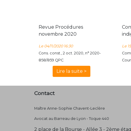
Revue Procédures
Con
novembre 2020
ind
Le 04/11/2020 16:30
Le 15
Cons. const., 2 oct. 2020, n° 2020-
Comm
858/859 QPC
Cour
Lire la suite >
Contact
Maître Anne-Sophie Chavent-Leclère
Avocat au Barreau de Lyon - Toque 440
2 place de la Bourse - Allée 3 - 2ème éta