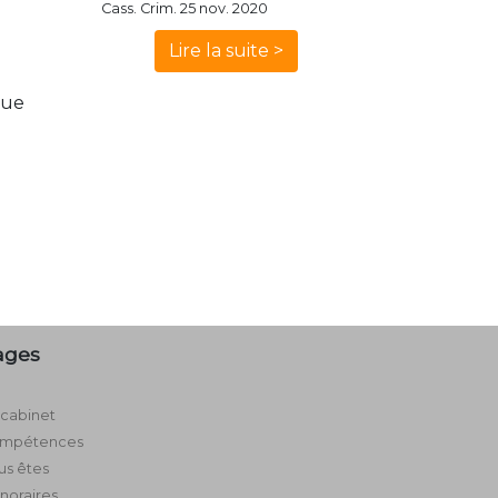
Cass. Crim. 25 nov. 2020
Lire la suite >
vue
ages
 cabinet
mpétences
us êtes
noraires