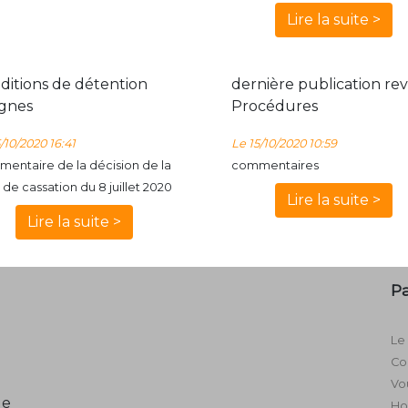
Lire la suite >
ditions de détention
dernière publication re
ignes
Procédures
/10/2020 16:41
Le 15/10/2020 10:59
entaire de la décision de la
commentaires
 de cassation du 8 juillet 2020
Lire la suite >
Lire la suite >
P
Le
Co
Vo
ge
Ho