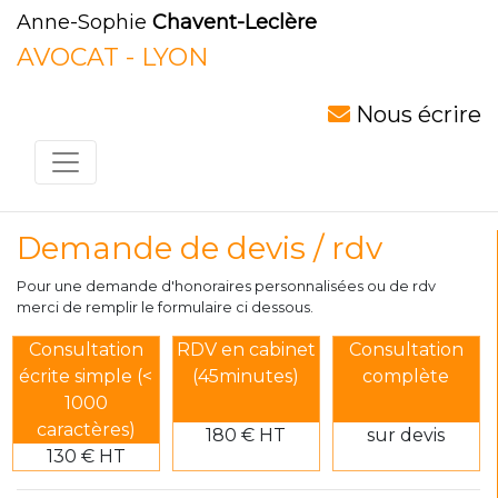
Anne-Sophie
Chavent-Leclère
AVOCAT - LYON
Nous écrire
Demande de devis / rdv
Pour une demande d'honoraires personnalisées ou de rdv
merci de remplir le formulaire ci dessous.
Consultation
RDV en cabinet
Consultation
écrite simple (<
(45minutes)
complète
1000
caractères)
180 € HT
sur devis
130 € HT