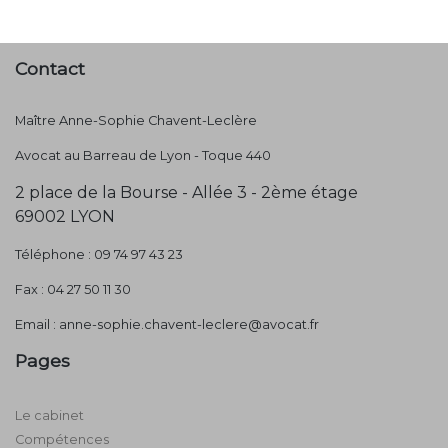
Contact
Maître Anne-Sophie Chavent-Leclère
Avocat au Barreau de Lyon - Toque 440
2 place de la Bourse - Allée 3 - 2ème étage
69002 LYON
Téléphone : 09 74 97 43 23
Fax : 04 27 50 11 30
Email : anne-sophie.chavent-leclere@avocat.fr
Pages
Le cabinet
Compétences